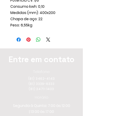
Potência CV: 1/6
Consumo kwh: 0,10
Medidas (mm): 400x200
Chapa de aço: 22
Peso: 6,55kg
Entre em contato
Telefone
(81) 3462-4143
(81)
3339-6333
(81) 3471-1433
Horário
Segunda à Quinta: 7:00 às 12:00
| 13:00 às 17:00